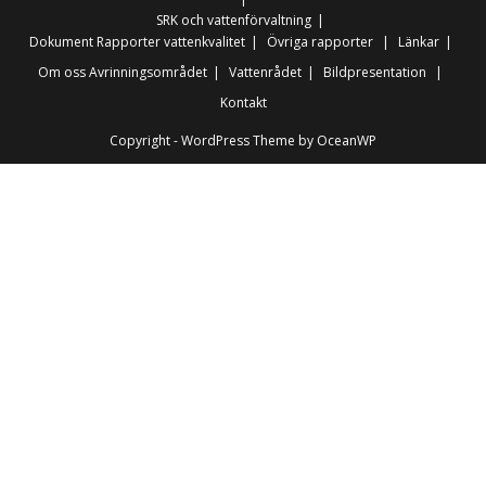
SRK och vattenförvaltning
Dokument
Rapporter vattenkvalitet
Övriga rapporter
Länkar
Om oss
Avrinningsområdet
Vattenrådet
Bildpresentation
Kontakt
Copyright - WordPress Theme by OceanWP