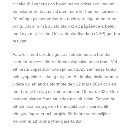
tillbaka till Lygnern och havet måste också ske utan att
de riskerar att fastna vid dammar eller hamna i turbiner.
På många platser verkar det dock vara låga tätheter av
öring. Det är alltså av största vikt att pågående arbetet
med nya miljötillstånd för vattenkraftverken (NAP) ger bra
resultat.
Parallellt med utredningen av flodpärlmussla har det
skett en process där en förvaltningsplan tagits fram. Vid
ett första öppet stormöte i januari 2023 samlades tankar
och synpunkter in kring en plan. Ett förslag diskuterades
vidare vid ett andra stormöte den 12 mars 2024 och ett
mer färdigt förslag diskuterades den 19 mars 2025. Den
senaste planen finns att ladda ner på sidan. Tanken är
att den ska börja ge en helhetsbild och inspirera till
hänsyn, åtgärder och projekt för bättre vattenmiljöer.
Välkomna att lämna ytterligare tankar.