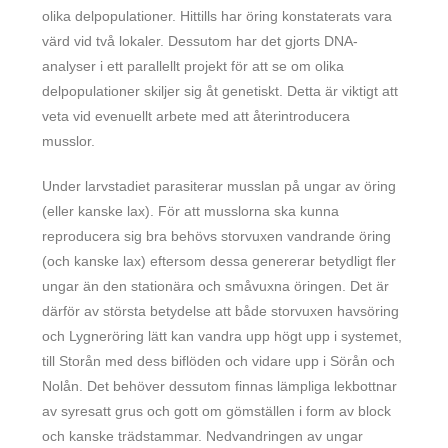
olika delpopulationer. Hittills har öring konstaterats vara
värd vid två lokaler. Dessutom har det gjorts DNA-
analyser i ett parallellt projekt för att se om olika
delpopulationer skiljer sig åt genetiskt. Detta är viktigt att
veta vid evenuellt arbete med att återintroducera
musslor.
Under larvstadiet parasiterar musslan på ungar av öring
(eller kanske lax). För att musslorna ska kunna
reproducera sig bra behövs storvuxen vandrande öring
(och kanske lax) eftersom dessa genererar betydligt fler
ungar än den stationära och småvuxna öringen. Det är
därför av största betydelse att både storvuxen havsöring
och Lygneröring lätt kan vandra upp högt upp i systemet,
till Storån med dess biflöden och vidare upp i Sörån och
Nolån. Det behöver dessutom finnas lämpliga lekbottnar
av syresatt grus och gott om gömställen i form av block
och kanske trädstammar. Nedvandringen av ungar