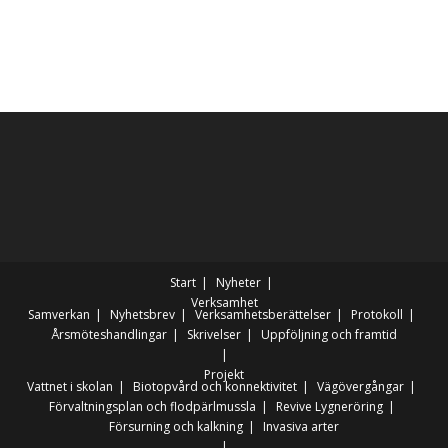
Start
Nyheter
Verksamhet
Samverkan
Nyhetsbrev
Verksamhetsberättelser
Protokoll
Årsmöteshandlingar
Skrivelser
Uppföljning och framtid
Projekt
Vattnet i skolan
Biotopvård och konnektivitet
Vägövergångar
Förvaltningsplan och flodpärlmussla
Revive Lygneröring
Försurning och kalkning
Invasiva arter