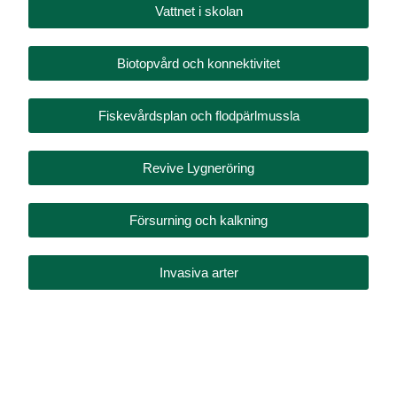
Vattnet i skolan
Biotopvård och konnektivitet
Fiskevårdsplan och flodpärlmussla
Revive Lygneröring
Försurning och kalkning
Invasiva arter