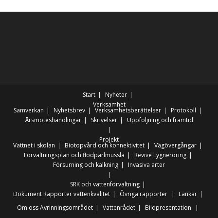
Start
Nyheter
Verksamhet
Samverkan
Nyhetsbrev
Verksamhetsberättelser
Protokoll
Årsmöteshandlingar
Skrivelser
Uppföljning och framtid
Projekt
Vattnet i skolan
Biotopvård och konnektivitet
Vägövergångar
Förvaltningsplan och flodpärlmussla
Revive Lygneröring
Försurning och kalkning
Invasiva arter
SRK och vattenförvaltning
Dokument
Rapporter vattenkvalitet
Övriga rapporter
Länkar
Om oss
Avrinningsområdet
Vattenrådet
Bildpresentation