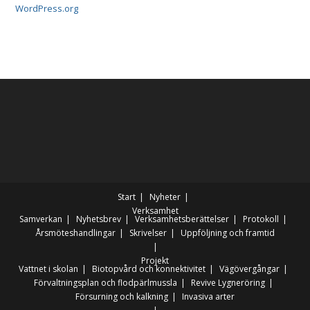
WordPress.org
Start
Nyheter
Verksamhet
Samverkan
Nyhetsbrev
Verksamhetsberättelser
Protokoll
Årsmöteshandlingar
Skrivelser
Uppföljning och framtid
Projekt
Vattnet i skolan
Biotopvård och konnektivitet
Vägövergångar
Förvaltningsplan och flodpärlmussla
Revive Lygneröring
Försurning och kalkning
Invasiva arter